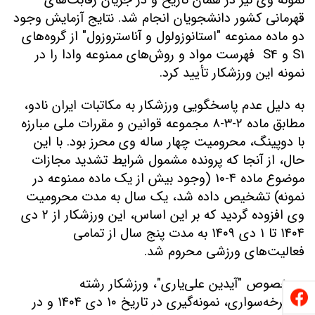
نمونه‌ وی نیز در همان تاریخ و در جریان رقابت‌های
قهرمانی کشور دانشجویان انجام شد. نتایج آزمایش وجود
دو ماده ممنوعه
"
استانوزولول و آناستروزول
"
از گروه‌های
S1
و
S4
فهرست مواد و روش‌های ممنوعه وادا را در
نمونه این ورزشکار تأیید کرد
.
به دلیل عدم پاسخگویی ورزشکار به مکاتبات ایران نادو،
مطابق ماده
۲-۳-۸
مجموعه قوانین و مقررات ملی مبارزه
با دوپینگ، محرومیت چهار ساله وی محرز بود. با این
حال، از آنجا که پرونده مشمول شرایط تشدید مجازات
موضوع ماده
4-10
(وجود بیش از یک ماده ممنوعه در
نمونه) تشخیص داده شد، یک سال به مدت محرومیت
وی افزوده گردید که بر این اساس، این ورزشکار از
۲
دی
۱۴۰۴
تا
۱
دی
۱۴۰۹
به مدت پنج سال از تمامی
فعالیت‌های ورزشی محروم شد
.
در خصوص
"
آیدین علی‌یاری
"
، ورزشکار رشته
دوچرخه‌سواری، نمونه‌گیری در تاریخ
۱۰
دی
۱۴۰۴
و در