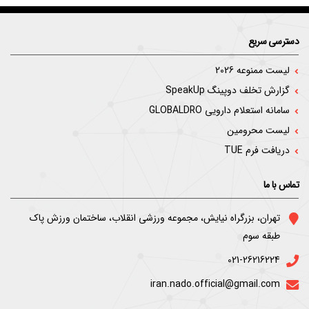
دسترسی سریع
لیست ممنوعه 2026
گزارش تخلف دوپینگ SpeakUp
سامانه استعلام دارویی GLOBALDRO
لیست محرومین
دریافت فرم TUE
تماس با ما
ﺗﻬﺮان، ﺑﺰرﮔﺮاه ﻧﯿﺎﯾﺶ، ﻣﺠﻤﻮﻋﻪ ورزﺷﯽ اﻧﻘﻼب، ﺳﺎﺧﺘﻤﺎن ورزش ﭘﺎک
ﻃﺒﻘﻪ ﺳﻮم
021-26216224
iran.nado.official@gmail.com