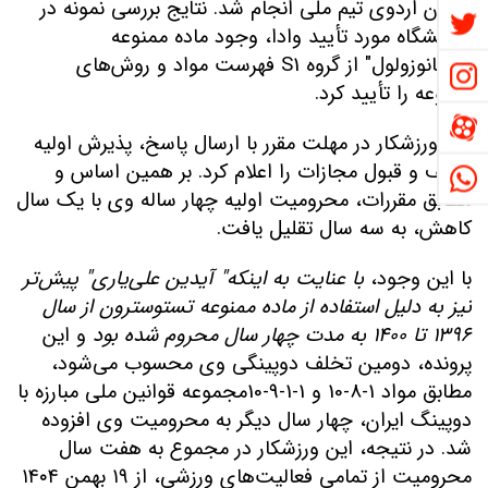
جریان اردوی تیم ملی انجام شد. نتایج بررسی نمونه در
آزمایشگاه مورد تأیید وادا، وجود ماده ممنوعه
"
استانوزولول
"
از گروه
S1
فهرست مواد و روش‌های
ممنوعه را تأیید کرد
.
این ورزشکار در مهلت مقرر با ارسال پاسخ، پذیرش اولیه
تخلف و قبول مجازات را اعلام کرد. بر همین اساس و
مطابق مقررات، محرومیت اولیه چهار ساله وی با یک سال
کاهش، به سه سال تقلیل یافت
.
با این وجود،
با عنایت به اینکه
"
آیدین علی‌یاری
"
پیش‌تر
نیز به دلیل استفاده از ماده ممنوعه تستوسترون از سال
۱۳۹۶
تا
۱۴۰۰
به مدت چهار سال محروم شده بود
و این
پرونده، دومین تخلف دوپینگی وی محسوب می‌شود،
مطابق مواد
1-8-10
و
1
-1-9-10
مجموعه قوانین ملی مبارزه با
دوپینگ ایران، چهار سال دیگر به محرومیت وی افزوده
شد. در نتیجه، این ورزشکار در مجموع به هفت سال
محرومیت از تمامی فعالیت‌های ورزشی، از
۱۹
بهمن
۱۴۰۴