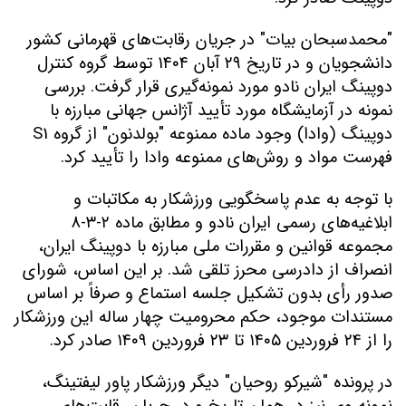
"
محمدسبحان بیات
"
در جریان رقابت‌های قهرمانی کشور
دانشجویان و در تاریخ
۲۹
آبان
۱۴۰۴
توسط گروه کنترل
دوپینگ ایران نادو مورد نمونه‌گیری قرار گرفت. بررسی
نمونه در آزمایشگاه مورد تأیید آژانس جهانی مبارزه با
دوپینگ
(وادا)
وجود ماده ممنوعه
"
بولدنون
"
از گروه
S1
فهرست مواد و روش‌های ممنوعه وادا را تأیید کرد
.
با توجه به عدم پاسخگویی ورزشکار به مکاتبات و
ابلاغیه‌های رسمی ایران نادو و مطابق ماده
۲-۳-۸
مجموعه قوانین و مقررات ملی مبارزه با دوپینگ ایران،
انصراف از دادرسی محرز تلقی شد. بر این اساس، شورای
صدور رأی بدون تشکیل جلسه استماع و صرفاً بر اساس
مستندات موجود، حکم محرومیت چهار ساله این ورزشکار
را از
۲۴
فروردین
۱۴۰۵
تا
۲۳
فروردین
۱۴۰۹
صادر کرد
.
در پرونده
"
شیرکو روحیان
"
دیگر ورزشکار پاور لیفتینگ،