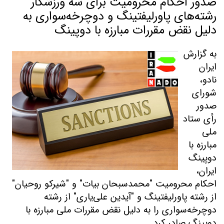
صدور احکام محرومیت برای سه ورزشکار
رشته‌های پاورلیفتینگ و دوچرخه‌سواری به
دلیل نقض مقررات مبارزه با دوپینگ
به گزارش
ایران
نادو،
شورای
صدور
رأی ستاد
ملی
مبارزه با
دوپینگ
ایران،
احکام محرومیت
"
محمدسبحان بیات
"
و
"
شیرکو روحیان
"
از رشته پاورلیفتینگ و
"
آیدین علی‌یاری
"
از رشته
دوچرخه‌سواری را به دلیل نقض مقررات ملی مبارزه با
دوپینگ صادر کرد
.