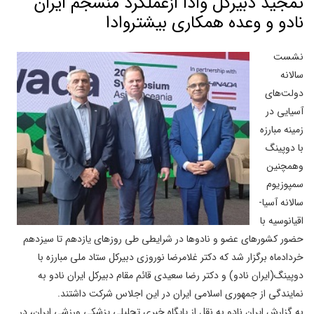
تمجید دبیرکل وادا ازعملکرد منسجم ایران
نادو و وعده همکاری بیشتروادا
نشست
سالانه
دولت‌های
آسیایی در
زمینه مبارزه
با دوپینگ
وهمچنین
سمپوزیوم
سالانه آسیا-
اقیانوسیه با
حضور کشورهای عضو و نادوها در شرایطی طی روزهای یازدهم تا سیزدهم
خردادماه برگزار شد که دکتر غلامرضا نوروزی دبیرکل ستاد ملی مبارزه با
دوپینگ(ایران نادو) و دکتر رضا سعیدی قائم مقام دبیرکل ایران نادو به
نمایندگی از جمهوری اسلامی ایران در این اجلاس شرکت داشتند.
به گزارش ایران نادو به نقل از پایگاه خبری تحلیلی پزشکی ورزشی ایران، در