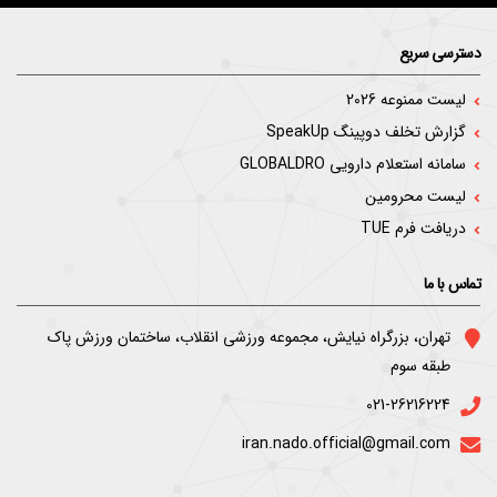
دسترسی سریع
لیست ممنوعه 2026
گزارش تخلف دوپینگ SpeakUp
سامانه استعلام دارویی GLOBALDRO
لیست محرومین
دریافت فرم TUE
تماس با ما
ﺗﻬﺮان، ﺑﺰرﮔﺮاه ﻧﯿﺎﯾﺶ، ﻣﺠﻤﻮﻋﻪ ورزﺷﯽ اﻧﻘﻼب، ﺳﺎﺧﺘﻤﺎن ورزش ﭘﺎک
ﻃﺒﻘﻪ ﺳﻮم
021-26216224
iran.nado.official@gmail.com