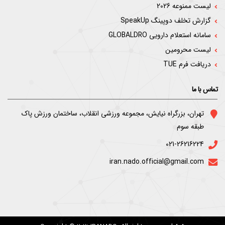
لیست ممنوعه 2026
گزارش تخلف دوپینگ SpeakUp
سامانه استعلام دارویی GLOBALDRO
لیست محرومین
دریافت فرم TUE
تماس با ما
ﺗﻬﺮان، ﺑﺰرﮔﺮاه ﻧﯿﺎﯾﺶ، ﻣﺠﻤﻮﻋﻪ ورزﺷﯽ اﻧﻘﻼب، ﺳﺎﺧﺘﻤﺎن ورزش ﭘﺎک
ﻃﺒﻘﻪ ﺳﻮم
021-26216224
iran.nado.official@gmail.com