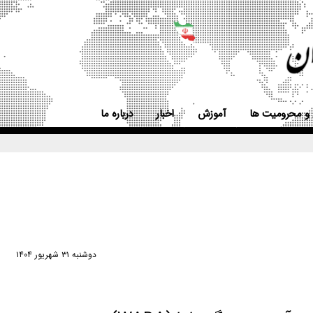
 و محرومیت ها
آموزش
اخبار
درباره ما
شهريور ١٤٠٤