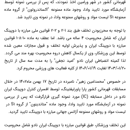
قهرمانی کشور در شهر ورامین اخذ نمودند، که پس از بررسی نمونه توسط
آزمایشگاه مورد تایید وادا، وجود ماده ممنوعه "اکساندرولون" از گروه ماده
ممنوعه
S1
لیست مواد و روشهای ممنوعه وادا، در نمونه وی تایید شد
.
با توجه به محرزبودن تخلف طبق بند 1-2 و 2-2 قوانین ملی مبارزه با دوپینگ
ایران که شامل محرومیت 4 ساله می باشد. اما عطف به ماده 10-8-1 قوانین
مبارزه با دوپینگ ایران و پذیرش اولیه تخلف و قبول مجازات معین شده
توسط این ورزشکار، وی از یکسال کاهش دروه محرومیت بهره مند می گردد.
لذا کمیته انضباطی ایران نادو "امید نجفی" را به مدت سه سال از تاریخ
1403/01/20 لغایت 1406/01/19 از کلیه فعالیت های ورزشی محروم کرد
.
در خصوص "محمدامین زهیر"، نامبرده در تاریخ 17 بهمن ماه1402 در خلال
مسابقات قهرمانی کشور پارا پاورلیفتینگ، توسط افسران کنترل دوپینگ ایران
نادو در داخل مسابقه
(IC)
مورد نمونه گیری قرارگرفت که پس از بررسی
نمونه در آزمایشگاه مورد تایید وادا، وجود ماده "متاندینون" از گروه
S1
در
لیست مواد و روشهای ممنوعه آژانس جهانی مبارزه با دوپینگ، تایید گردید
.
این تخلف ورزشکار، طبق قوانین مبارزه با دوپینگ ایران نادو شامل محرومیت