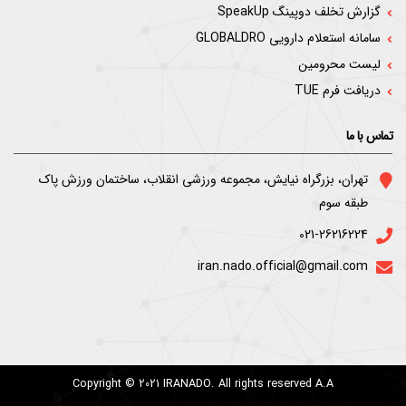
گزارش تخلف دوپینگ SpeakUp
سامانه استعلام دارویی GLOBALDRO
لیست محرومین
دریافت فرم TUE
تماس با ما
ﺗﻬﺮان، ﺑﺰرﮔﺮاه ﻧﯿﺎﯾﺶ، ﻣﺠﻤﻮﻋﻪ ورزﺷﯽ اﻧﻘﻼب، ﺳﺎﺧﺘﻤﺎن ورزش ﭘﺎک
ﻃﺒﻘﻪ ﺳﻮم
021-26216224
iran.nado.official@gmail.com
Copyright © 2021 IRANADO. All rights reserved A.A