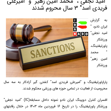
"امید نجفی"، "محمد امین زهیر" و "امیرعلی
فریدی اسد" 3 سال محروم شدند
به گزارش
ایران نادو، "
امید نجفی"
ورزشکار
پاورلیفتینگ،
"
محمد
امین زهیر"
ورزشکار
پاراپاورلیفتینگ و "امیرعلی فریدی اسد" کشتی گیر آزادکار به سه سال
محرومیت از فعالیت در تمامی حوزه های ورزشی محکوم شدند
.
افسران کنترل دوپینگ ایران نادو نمونه داخل مسابقه
(IC)
"
امید نجفی"
ورزشکار پاورلیفتینگ را در تاریخ 16 فروردین ماه 1403 در خلال رقابتهای