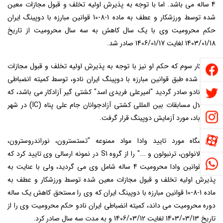
4 ساله می باشد. اما با توجه به پذیرش اولیه تخلف و قبول مجازات معین
شده توسط ورزشکار و عطف به ماده 1-8-10 قوانین مبارزه با دوپینگ ایران
حکم محرومیت وی با یک سال کاهش به سه سال محرومیت از تاریخ
1403/01/18 لغایت 1406/01/17 صادر شد.
ورزشکار سوم که حکم او نیز با توجه به پذیرش اولیه تخلف و قبول مجازات
معین شده طبق قوانین مبارزه با دوپینگ ایران نادو، توسط کمیته انضباطی
ایران نادو صادر گردید "امیرعلی فریدی اسد" کشتی گیر آزادکار می باشد، که
در خلال مسابقات بین المللی کشتی آزادجوانان جام علی پناه (
IC
) در شهر
خرم آباد، مورد آزمایش دوپینگ قرار گرفت.
آزمایشگاه مورد تایید وادا مواد ممنوعه "تستسترون، نوراندروسترون،
اتیوکولانولون، ترنبولون و ..." را از گروه
S1
در نمونه ارسالی وی تایید کرد که
طبق قوانین وادا محرومیت 4 ساله شامل وی می گردید، ولی با عنایت به
پذیرش اولیه تخلف
و قبول مجازات معین شده
توسط ورزشکار
و عطف به
ماده 1-8-10 قوانین مبارزه با دوپینگ ایران که وی را مستحق کاهش یک ساله
دوره محرومیت می داند، کمیته انضباطی ایران نادو حکم محرومیت وی را از
تاریخ 1403/03/13 لغایت 1406/03/12 و به مدت سه سال صادر کرد.