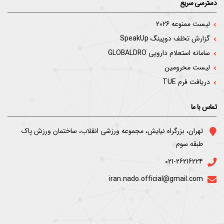
دسترسی سریع
لیست ممنوعه 2026
گزارش تخلف دوپینگ SpeakUp
سامانه استعلام دارویی GLOBALDRO
لیست محرومین
دریافت فرم TUE
تماس با ما
ﺗﻬﺮان، ﺑﺰرﮔﺮاه ﻧﯿﺎﯾﺶ، ﻣﺠﻤﻮﻋﻪ ورزﺷﯽ اﻧﻘﻼب، ﺳﺎﺧﺘﻤﺎن ورزش ﭘﺎک
ﻃﺒﻘﻪ ﺳﻮم
021-26216224
iran.nado.official@gmail.com