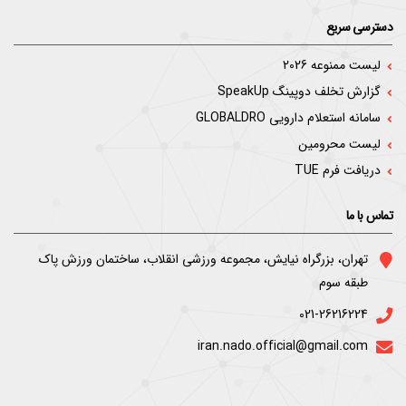
دسترسی سریع
لیست ممنوعه 2026
گزارش تخلف دوپینگ SpeakUp
سامانه استعلام دارویی GLOBALDRO
لیست محرومین
دریافت فرم TUE
تماس با ما
ﺗﻬﺮان، ﺑﺰرﮔﺮاه ﻧﯿﺎﯾﺶ، ﻣﺠﻤﻮﻋﻪ ورزﺷﯽ اﻧﻘﻼب، ﺳﺎﺧﺘﻤﺎن ورزش ﭘﺎک
ﻃﺒﻘﻪ ﺳﻮم
021-26216224
iran.nado.official@gmail.com