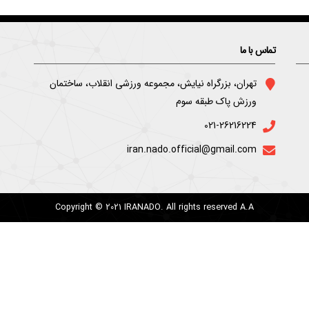
تماس با ما
ﺗﻬﺮان، ﺑﺰرﮔﺮاه ﻧﯿﺎﯾﺶ، ﻣﺠﻤﻮﻋﻪ ورزﺷﯽ اﻧﻘﻼب، ﺳﺎﺧﺘﻤﺎن
ورزش ﭘﺎک ﻃﺒﻘﻪ ﺳﻮم
021-26216224
iran.nado.official@gmail.com
Copyright © 2021 IRANADO. All rights reserved A.A