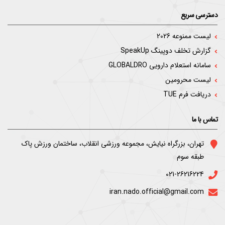
دسترسی سریع
لیست ممنوعه 2026
گزارش تخلف دوپینگ SpeakUp
سامانه استعلام دارویی GLOBALDRO
لیست محرومین
دریافت فرم TUE
تماس با ما
ﺗﻬﺮان، ﺑﺰرﮔﺮاه ﻧﯿﺎﯾﺶ، ﻣﺠﻤﻮﻋﻪ ورزﺷﯽ اﻧﻘﻼب، ﺳﺎﺧﺘﻤﺎن ورزش ﭘﺎک
ﻃﺒﻘﻪ ﺳﻮم
021-26216224
iran.nado.official@gmail.com