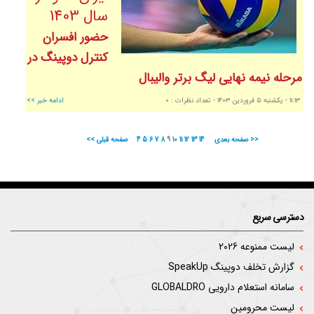
سال 1403
حضور افسران
کنترل دوپینگ در
مرحله نیمه نهایی لیگ برتر والیبال
١١:١٣
- يکشنبه ٥ فروردين ١٤٠٣
- تعداد نظرات : ٠
ادامه خبر >>
صفحه بعدی >>
14
13
12
11
10
9
8
7
6
5
4
<< صفحه قبلی
دسترسی سریع
لیست ممنوعه 2026
گزارش تخلف دوپینگ SpeakUp
سامانه استعلام دارویی GLOBALDRO
لیست محرومین