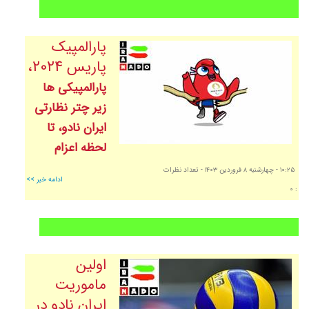
پارالمپیک
پاریس 2024،
پارالمپیکی ها
زیر چتر نظارتی
ایران نادو، تا
لحظه اعزام
١٠:٢٥
- چهارشنبه ٨ فروردين ١٤٠٣
- تعداد نظرات
ادامه خبر >>
: ٠
اولین
ماموریت
ایران نادو در