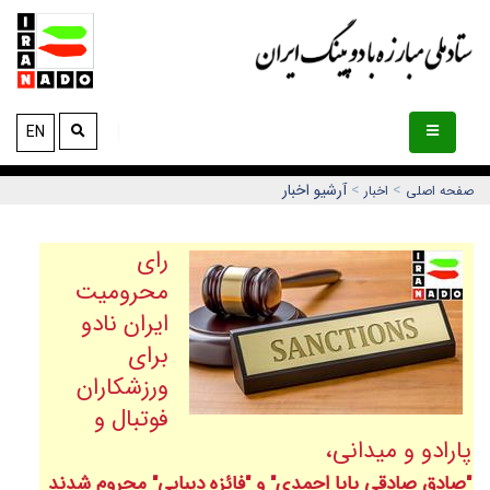
EN
>
>
آرشیو اخبار
صفحه اصلی
اخبار
رای
محرومیت
ایران نادو
برای
ورزشکاران
فوتبال و
پارادو و میدانی،
"صادق صادقی بابا احمدی" و "فائزه دیبایی" محروم شدند