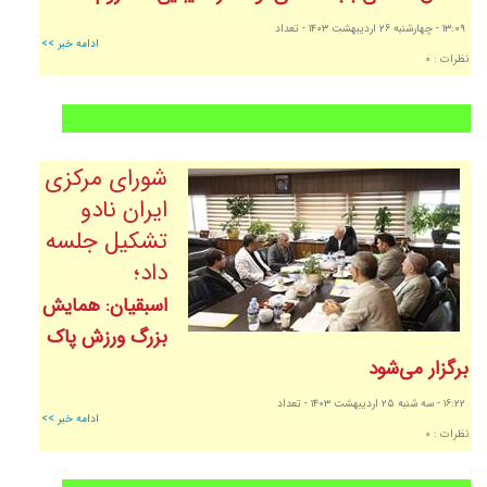
١٣:٠٩
- چهارشنبه ٢٦ ارديبهشت ١٤٠٣
- تعداد
ادامه خبر >>
نظرات : ٠
شورای مرکزی
ایران نادو
تشکیل جلسه
داد؛
اسبقیان: همایش
بزرگ ورزش پاک
برگزار می‌شود
١٦:٢٢
- سه شنبه ٢٥ ارديبهشت ١٤٠٣
- تعداد
ادامه خبر >>
نظرات : ٠