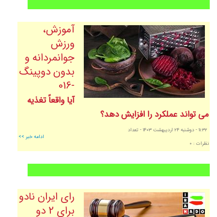
آموزش،
ورزش
جوانمردانه و
بدون دوپینگ
-016
آیا واقعاً تغذیه
می تواند عملکرد را افزایش دهد؟
١١:٣٢
- دوشنبه ٢٤ ارديبهشت ١٤٠٣
- تعداد
ادامه خبر >>
نظرات : ٠
رای ایران نادو
برای 2 دو