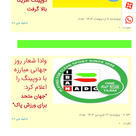
دوپینگ آمریکا
بالا گرفت
١٢:٢٣
- چهارشنبه ٥ ارديبهشت ١٤٠٣
- تعداد
ادامه خبر >>
نظرات : ٠
وادا شعار روز
جهانی مبارزه
با دوپینگ را
اعلام کرد:
"جهان متحد
برای ورزش پاک"
١٠:٥٣
- چهارشنبه ٢٩ فروردين ١٤٠٣
- تعداد
ادامه خبر >>
نظرات : ٠