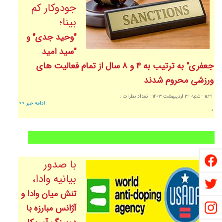
جودوکار کم
بینا؛
"وحید جدی" و
"سید امید
جعفری" به ترتیب به 4 و 8 سال از تمام فعالیت های
ورزشی محروم شدند
١١:٣١
- شنبه ٢٢ ارديبهشت ١٤٠٣
- تعداد نظرات :
ادامه خبر >>
٠
با صدور
بیانیه وادا،
تنش میان وادا و
آژانس مبارزه با